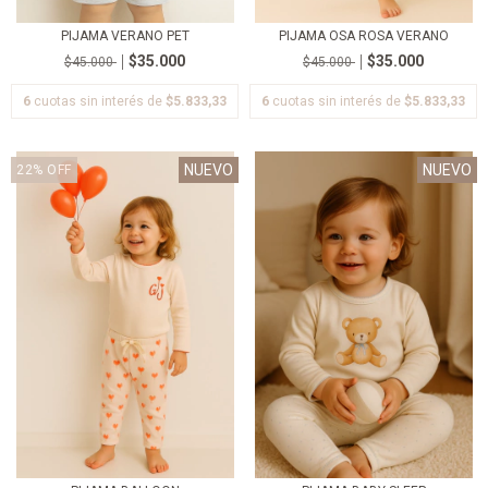
PIJAMA VERANO PET
PIJAMA OSA ROSA VERANO
$35.000
$35.000
$45.000
$45.000
6
cuotas sin interés de
$5.833,33
6
cuotas sin interés de
$5.833,33
NUEVO
NUEVO
22
%
OFF