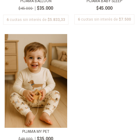
PIJAMA BALLOON
PIJAMA BABY SLEEP
$35.000
$45.000
$45.000
6
cuotas sin interés de
$7.500
6
cuotas sin interés de
$5.833,33
PIJAMA MY PET
$35.000
$48.000