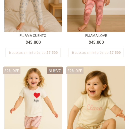
PIJAMA CUENTO
PIJAMA LOVE
$45.000
$45.000
6
cuotas sin interés de
$7.500
6
cuotas sin interés de
$7.500
NUEVO
22
%
OFF
22
%
OFF