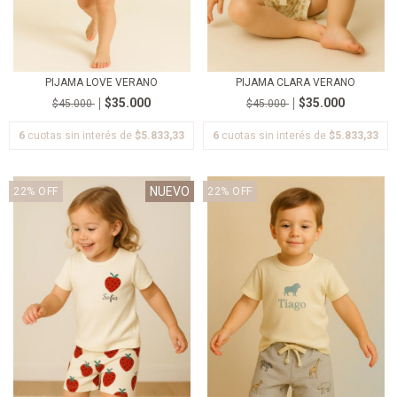
PIJAMA LOVE VERANO
PIJAMA CLARA VERANO
$35.000
$35.000
$45.000
$45.000
6
cuotas sin interés de
$5.833,33
6
cuotas sin interés de
$5.833,33
NUEVO
22
%
OFF
22
%
OFF