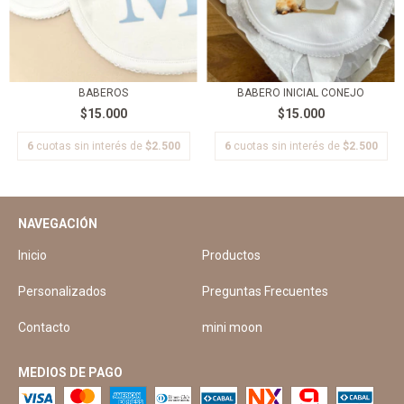
BABEROS
BABERO INICIAL CONEJO
$15.000
$15.000
6
cuotas sin interés de
$2.500
6
cuotas sin interés de
$2.500
NAVEGACIÓN
Inicio
Productos
Personalizados
Preguntas Frecuentes
Contacto
mini moon
MEDIOS DE PAGO