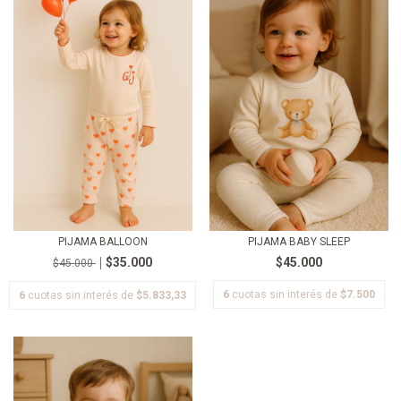
PIJAMA BALLOON
PIJAMA BABY SLEEP
$35.000
$45.000
$45.000
6
cuotas sin interés de
$7.500
6
cuotas sin interés de
$5.833,33