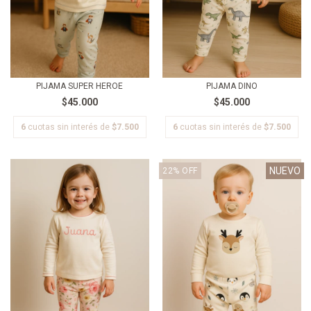
PIJAMA SUPER HEROE
PIJAMA DINO
$45.000
$45.000
6
cuotas sin interés de
$7.500
6
cuotas sin interés de
$7.500
NUEVO
22
%
OFF