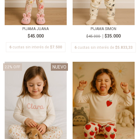
PIJAMA JUANA
PIJAMA SIMON
$45.000
$35.000
$45.000
6
cuotas sin interés de
$7.500
6
cuotas sin interés de
$5.833,33
NUEVO
22
%
OFF