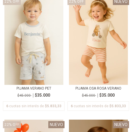
NUEVO
22
%
OFF
22
%
OFF
PIJAMA VERANO PET
PIJAMA OSA ROSA VERANO
$35.000
$35.000
$45.000
$45.000
6
cuotas sin interés de
$5.833,33
6
cuotas sin interés de
$5.833,33
NUEVO
NUEVO
22
%
OFF