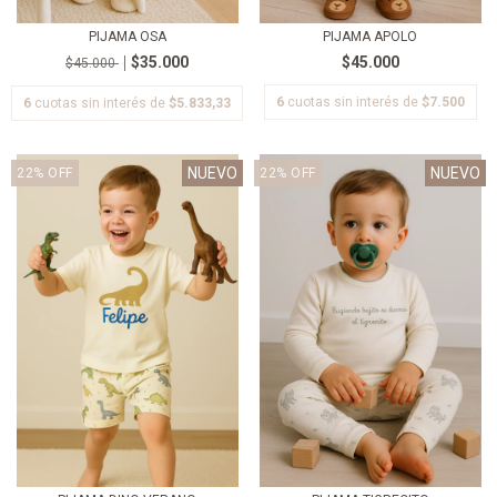
PIJAMA OSA
PIJAMA APOLO
$35.000
$45.000
$45.000
6
cuotas sin interés de
$7.500
6
cuotas sin interés de
$5.833,33
NUEVO
NUEVO
22
%
OFF
22
%
OFF