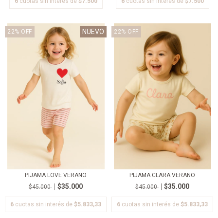
6
cuotas sin interés de
$7.500
6
cuotas sin interés de
$7.500
NUEVO
22
%
OFF
22
%
OFF
PIJAMA LOVE VERANO
PIJAMA CLARA VERANO
$35.000
$35.000
$45.000
$45.000
6
cuotas sin interés de
$5.833,33
6
cuotas sin interés de
$5.833,33