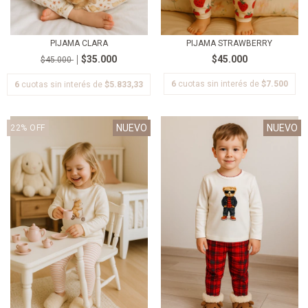
PIJAMA CLARA
PIJAMA STRAWBERRY
$35.000
$45.000
$45.000
6
cuotas sin interés de
$7.500
6
cuotas sin interés de
$5.833,33
NUEVO
NUEVO
22
%
OFF