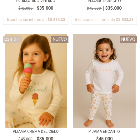
PIJAMA DINO VERANO
PIJAMA TIGRECITO
$35.000
$35.000
$45.000
$45.000
6
cuotas sin interés de
$5.833,33
6
cuotas sin interés de
$5.833,33
NUEVO
NUEVO
22
%
OFF
PIJAMA CREMA DEL CIELO
PIJAMA ENCANTO
$35.000
$45.000
$45.000