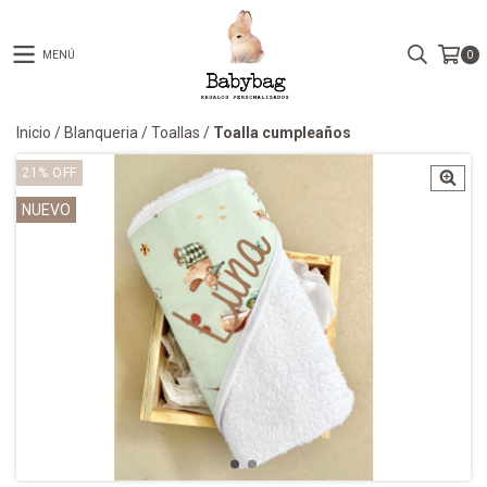
MENÚ
0
Inicio
/
Blanqueria
/
Toallas
/
Toalla cumpleaños
21
%
OFF
NUEVO