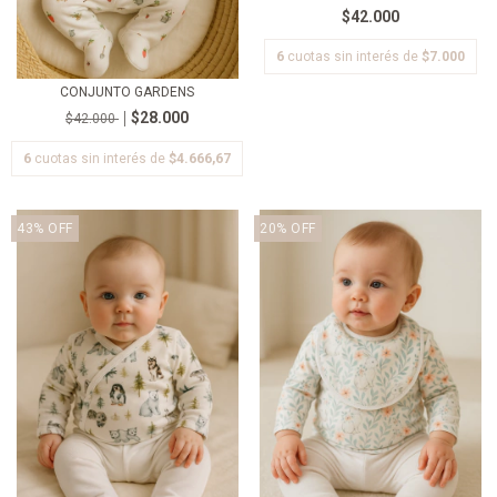
$42.000
6
cuotas sin interés de
$7.000
CONJUNTO GARDENS
$28.000
$42.000
6
cuotas sin interés de
$4.666,67
43
%
OFF
20
%
OFF