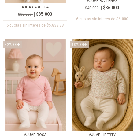
AJUAR BALLENAS
AJUAR ARDILLA
$36.000
$40.000
$35.000
$38.000
6
cuotas sin interés de
$6.000
6
cuotas sin interés de
$5.833,33
42
%
OFF
10
%
OFF
AJUAR ROSA
AJUAR LIBERTY