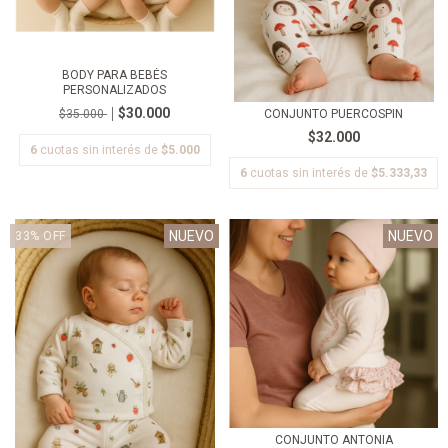
BODY PARA BEBÉS
PERSONALIZADOS
$30.000
CONJUNTO PUERCOSPIN
$35.000
$32.000
6
cuotas sin interés de
$5.000
6
cuotas sin interés de
$5.333,33
NUEVO
NUEVO
33
%
OFF
CONJUNTO ANTONIA