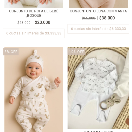
CONJUNTO DE ROPA DE BEBÉ
CONJUNTONTO LUNA CON MANTA
,BOSQUE
$38.000
$65.000
$20.000
$28.000
6
cuotas sin interés de
$6.333,33
6
cuotas sin interés de
$3.333,33
8
%
OFF
10
%
OFF