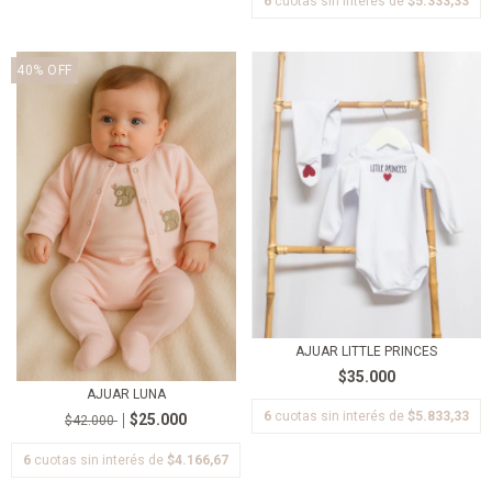
6
cuotas sin interés de
$5.333,33
40
%
OFF
AJUAR LITTLE PRINCES
$35.000
AJUAR LUNA
6
cuotas sin interés de
$5.833,33
$25.000
$42.000
6
cuotas sin interés de
$4.166,67