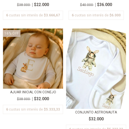
$22.000
$36.000
$38.000
$40.000
6
cuotas sin interés de
$3.666,67
6
cuotas sin interés de
$6.000
16
%
OFF
AJUAR INICIAL CON CONEJO
$32.000
$38.000
6
cuotas sin interés de
$5.333,33
CONJUNTO ASTRONAUTA
$32.000