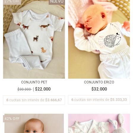
NUEVO
27
%
OFF
CONJUNTO PET
CONJUNTO ERIZO
$22.000
$32.000
$30.000
6
cuotas sin interés de
$5.333,33
6
cuotas sin interés de
$3.666,67
42
%
OFF