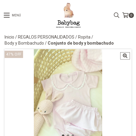
MENÚ
0
Inicio
/
REGALOS PERSONALIDADOS
/
Ropita
/
Body y Bombachudo
/
Conjunto de body y bombachudo
47
%
OFF