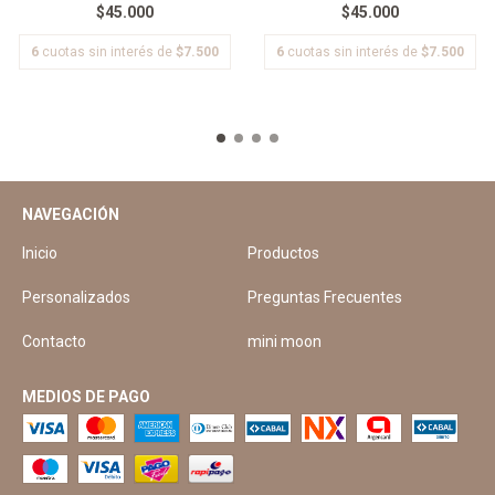
$45.000
$45.000
6
cuotas sin interés de
$7.500
6
cuotas sin interés de
$7.500
NAVEGACIÓN
Inicio
Productos
Personalizados
Preguntas Frecuentes
Contacto
mini moon
MEDIOS DE PAGO