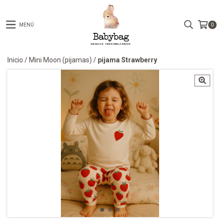
MENÚ
0
Inicio
/
Mini Moon (pijamas)
/
pijama Strawberry