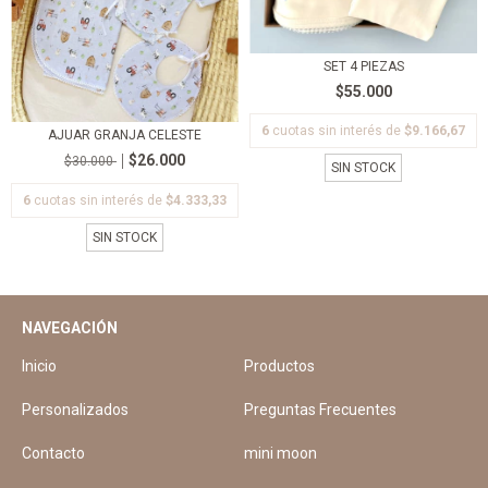
SET 4 PIEZAS
$55.000
6
cuotas sin interés de
$9.166,67
AJUAR GRANJA CELESTE
$26.000
$30.000
SIN STOCK
6
cuotas sin interés de
$4.333,33
SIN STOCK
NAVEGACIÓN
Inicio
Productos
Personalizados
Preguntas Frecuentes
Contacto
mini moon